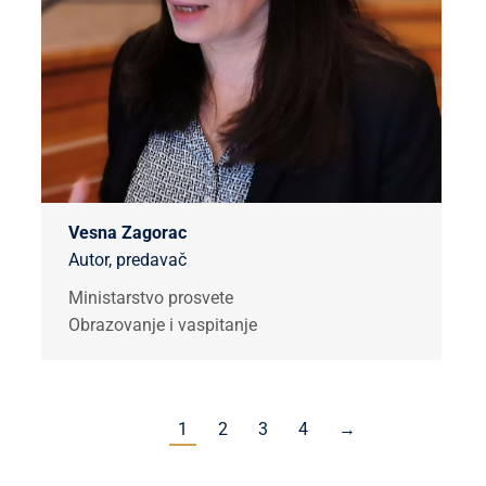
Vesna Zagorac
Autor, predavač
Ministarstvo prosvete
Obrazovanje i vaspitanje
1
2
3
4
→