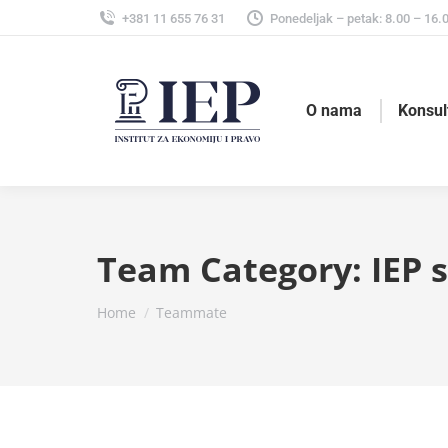
+381 11 655 76 31
Ponedeljak – petak: 8.00 – 16.
O nama
Konsul
Team Category:
IEP 
You are here:
Home
Teammate