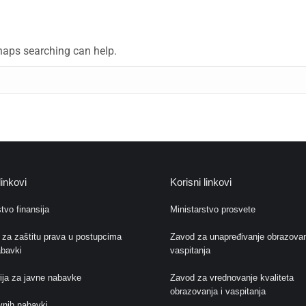
rhaps searching can help.
linkovi
Korisni linkovi
tvo finansija
Ministarstvo prosvete
 za zaštitu prava u postupcima
Zavod za unapređivanje obrazovan
abavki
vaspitanja
ija za javne nabavke
Zavod za vrednovanje kvaliteta
obrazovanja i vaspitanja
avnih nabavki