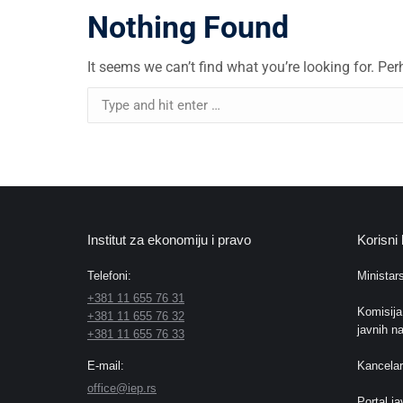
Nothing Found
It seems we can’t find what you’re looking for. Pe
Search:
Institut za ekonomiju i pravo
Korisni 
Telefoni:
Ministars
+381 11 655 76 31
Komisija
+381 11 655 76 32
javnih n
+381 11 655 76 33
E-mail:
Kancelar
office@iep.rs
Portal j