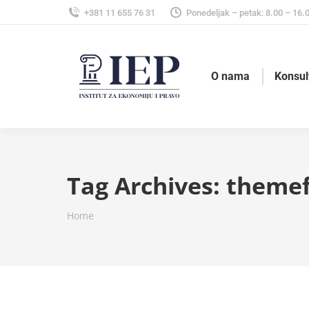
+381 11 655 76 31
Ponedeljak – petak: 8.00 – 16.
O nama
Konsul
Tag Archives:
themef
You are here:
Home