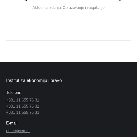
Aktuelna izdanja
,
Obrazovanje i vaspitanje
Institut za ekonomiju i pravo
Telefoni:
+381 11 655 76 31
+381 11 655 76 32
+381 11 655 76 33
E-mail:
office@iep.rs