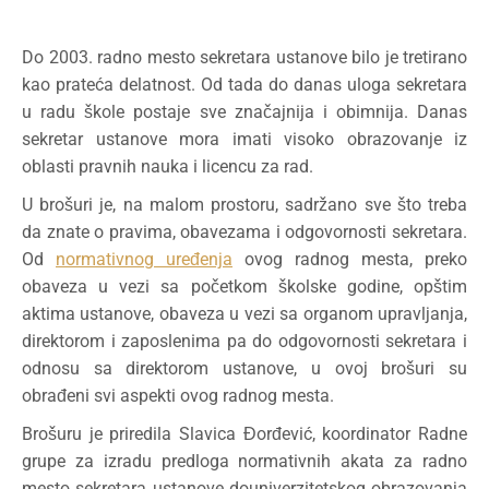
Do 2003. radno mesto sekretara ustanove bilo je tretirano
kao prateća delatnost. Od tada do danas uloga sekretara
u radu škole postaje sve značajnija i obimnija. Danas
sekretar ustanove mora imati visoko obrazovanje iz
oblasti pravnih nauka i licencu za rad.
U brošuri je, na malom prostoru, sadržano sve što treba
da znate o pravima, obavezama i odgovornosti sekretara.
Od
normativnog uređenja
ovog radnog mesta, preko
obaveza u vezi sa početkom školske godine, opštim
aktima ustanove, obaveza u vezi sa organom upravljanja,
direktorom i zaposlenima pa do odgovornosti sekretara i
odnosu sa direktorom ustanove, u ovoj brošuri su
obrađeni svi aspekti ovog radnog mesta.
Brošuru je priredila Slavica Đorđević, koordinator Radne
grupe za izradu predloga normativnih akata za radno
mesto sekretara ustanove douniverzitetskog obrazovanja