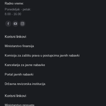
Radno vreme:
Ponedeljak - petak:
8.00 - 16.00
Find us on:
Facebook
YouTube
Instagram
page
page
page
Korisni linkovi
opens
opens
opens
in
in
in
Ministarstvo finansija
new
new
new
Komisija za zaštitu prava u postupcima javnih nabavki
window
window
window
Kancelarija za javne nabavke
Portal javnih nabavki
Državna revizorska institucija
Korisni linkovi
Ministarstvo prosvete