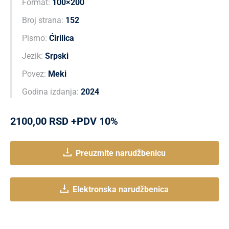
Format:
100×200
Broj strana:
152
Pismo:
Ćirilica
Jezik:
Srpski
Povez:
Meki
Godina izdanja:
2024
2100,00 RSD +PDV 10%
Preuzmite narudžbenicu
Elektronska narudžbenica