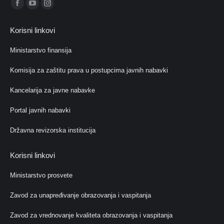
Find us on:
Facebook
YouTube
Instagram
page
page
page
Korisni linkovi
opens
opens
opens
in
in
in
Ministarstvo finansija
new
new
new
Komisija za zaštitu prava u postupcima javnih nabavki
window
window
window
Kancelarija za javne nabavke
Portal javnih nabavki
Državna revizorska institucija
Korisni linkovi
Ministarstvo prosvete
Zavod za unapređivanje obrazovanja i vaspitanja
Zavod za vrednovanje kvaliteta obrazovanja i vaspitanja