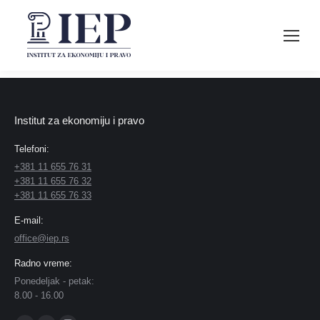
Institut za ekonomiju i pravo
Telefoni:
+381 11 655 76 31
+381 11 655 76 32
+381 11 655 76 33
E-mail:
office@iep.rs
Radno vreme:
Ponedeljak - petak:
8.00 - 16.00