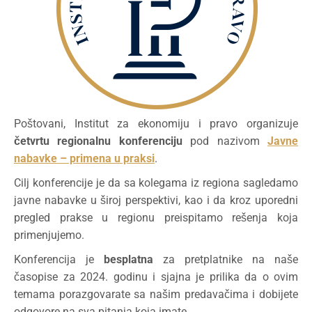
Poštovani, Institut za ekonomiju i pravo organizuje
četvrtu regionalnu konferenciju
pod nazivom
Javne
nabavke – primena u praksi
.
Cilj konferencije je da sa kolegama iz regiona sagledamo
javne nabavke u široj perspektivi, kao i da kroz uporedni
pregled prakse u regionu preispitamo rešenja koja
primenjujemo.
Konferencija je
besplatna
za pretplatnike na naše
časopise za 2024. godinu i sjajna je prilika da o ovim
temama porazgovarate sa našim predavačima i dobijete
odgovore na sva pitanja koja imate.