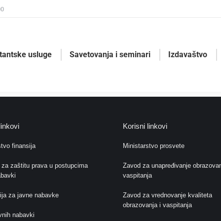
00
tantske usluge
Savetovanja i seminari
Izdavaštvo
linkovi
Korisni linkovi
tvo finansija
Ministarstvo prosvete
 za zaštitu prava u postupcima
Zavod za unapređivanje obrazovan
abavki
vaspitanja
ija za javne nabavke
Zavod za vrednovanje kvaliteta
obrazovanja i vaspitanja
avnih nabavki