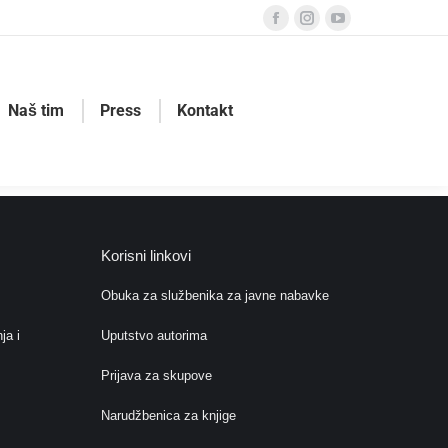
Facebook
Instagram
YouTube
page
page
page
opens
opens
opens
in
in
in
Naš tim
Press
Kontakt
new
new
new
window
window
window
Korisni linkovi
Obuka za službenika za javne nabavke
ja i
Uputstvo autorima
Prijava za skupove
Narudžbenica za knjige