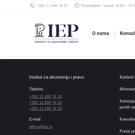
+381 11 655 76 31
Ponedeljak – petak: 8.00 – 16.
O nama
Konsul
Institut za ekonomiju i pravo
Korisni 
Telefoni:
Ministars
+381 11 655 76 31
Komisija
+381 11 655 76 32
javnih n
+381 11 655 76 33
E-mail:
Kancelar
office@iep.rs
Portal j