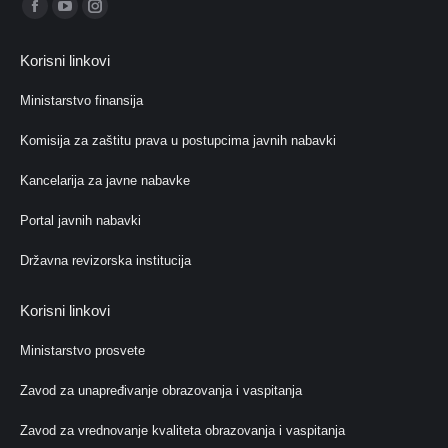
Find us on:
Facebook
YouTube
Instagram
page
page
page
Korisni linkovi
opens
opens
opens
in
in
in
Ministarstvo finansija
new
new
new
Komisija za zaštitu prava u postupcima javnih nabavki
window
window
window
Kancelarija za javne nabavke
Portal javnih nabavki
Državna revizorska institucija
Korisni linkovi
Ministarstvo prosvete
Zavod za unapređivanje obrazovanja i vaspitanja
Zavod za vrednovanje kvaliteta obrazovanja i vaspitanja