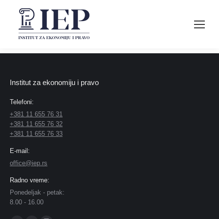
Institut za ekonomiju i pravo
Telefoni:
+381 11 655 76 31
+381 11 655 76 32
+381 11 655 76 33
E-mail:
office@iep.rs
Radno vreme:
Ponedeljak - petak:
8.00 - 16.00