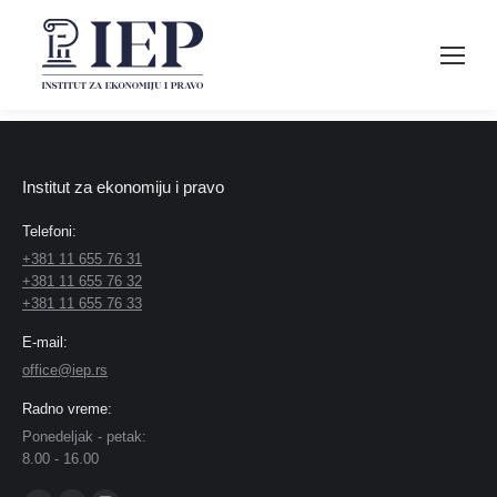
Institut za ekonomiju i pravo
Telefoni:
+381 11 655 76 31
+381 11 655 76 32
+381 11 655 76 33
E-mail:
office@iep.rs
Radno vreme:
Ponedeljak - petak:
8.00 - 16.00