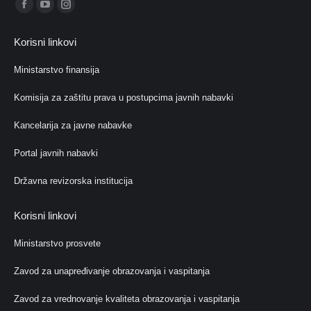
Find us on:
Facebook
YouTube
Instagram
page
page
page
Korisni linkovi
opens
opens
opens
in
in
in
Ministarstvo finansija
new
new
new
Komisija za zaštitu prava u postupcima javnih nabavki
window
window
window
Kancelarija za javne nabavke
Portal javnih nabavki
Državna revizorska institucija
Korisni linkovi
Ministarstvo prosvete
Zavod za unapređivanje obrazovanja i vaspitanja
Zavod za vrednovanje kvaliteta obrazovanja i vaspitanja